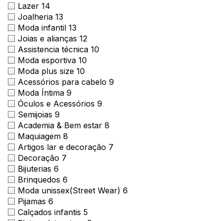
Lazer
14
Joalheria
13
Ver local
Moda infantil
13
Joias e alianças
12
Chamar Uber
Assistencia técnica
10
Moda esportiva
10
Moda plus size
10
CONTATO
Acessórios para cabelo
9
(41) 3216-1600
Moda Íntima
9
Óculos e Acessórios
9
WhatsApp
Semijoias
9
Academia & Bem estar
8
Maquiagem
8
Artigos lar e decoração
7
Decoração
7
Bijuterias
6
Comodidades
Eventos
Cinema
Brinquedos
6
Moda unissex(Street Wear)
6
Pijamas
6
Calçados infantis
5