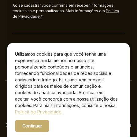
Ao se cadastrar você confirma em receber informações
exclusivas e personalizadas. Mais informações em
Política
de Privacidade
.*
Administração
Utilizamos cookies para que você tenha uma
experiência ainda melhor no nosso site,
personalizando conteúdos e anúncios,
fornecendo funcionalidades de redes sociais e
analisando o tráfego. Estes incluem cookies
dirigidos para os meios de comunicação e
cookies de analítica avançada. Ao clicar em
aceitar, você concorda com a nossa utilização dos
cookies. Para mais informações, consulte o nossa
Política de Privacidade.
Copyright © 2026 Jockey Plaza Shopping – Todos os direitos
Continuar
reservados.
Powered by WebsitePolicies