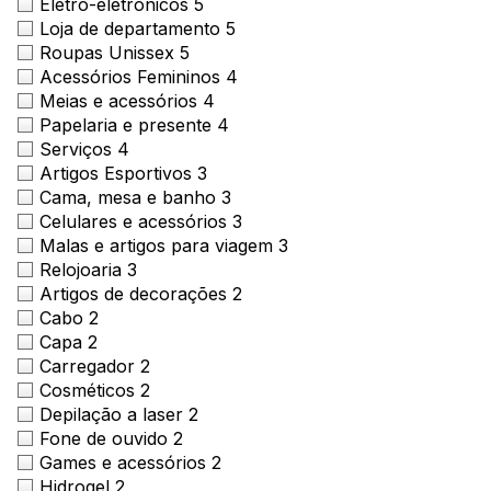
Mapa Virtual
Eletro-eletronicos
5
Loja de departamento
5
Roupas Unissex
5
Acessórios Femininos
4
Meias e acessórios
4
Papelaria e presente
4
Serviços
4
Artigos Esportivos
3
Cama, mesa e banho
3
Celulares e acessórios
3
Malas e artigos para viagem
3
Relojoaria
3
Artigos de decorações
2
Cabo
2
Capa
2
Carregador
2
Cosméticos
2
Depilação a laser
2
Fone de ouvido
2
Games e acessórios
2
Hidrogel
2