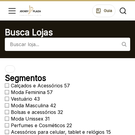
ssar
Guia
Busca Lojas
HORÁRIOS
LOJAS
SEG A SEXTA 10:00 ÀS 22:00
SÁB 10:00 ÀS 22:00
DOM 14:00 ÀS 20:00
di
ontos
ALIMENTAÇÃO
Segmentos
SEG A SEXTA 10:00 ÀS 22:00
ue suas
Calçados e Acessórios
57
SÁB 10:00 ÀS 23:00
ões no
Moda Feminina
57
DOM 12:00 ÀS 22:00
ping.
Vestuário
43
Moda Masculina
42
Bolsas e acessórios
32
ssar
Moda Unissex
31
ENDEREÇO
Rua Konrad Adenauer, 370 Tarumã – Curitiba/PR
Perfumes e Cosméticos
22
CEP: 82821-020
Acessórios para celular, tablet e relógios
15