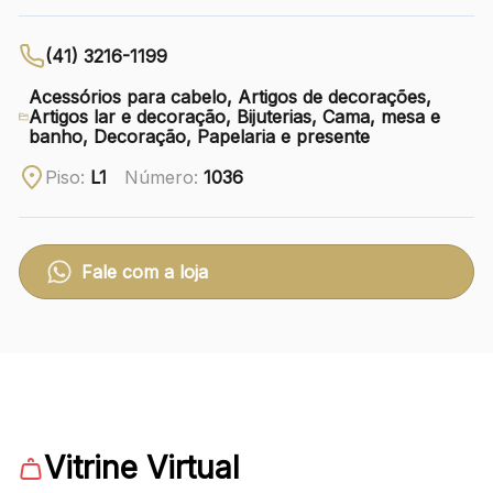
Ver local
(41) 3216-1199
Chamar Uber
Acessórios para cabelo, Artigos de decorações,
Artigos lar e decoração, Bijuterias, Cama, mesa e
banho, Decoração, Papelaria e presente
CONTATO
Piso:
L1
Número:
1036
(41) 3216-1600
WhatsApp
Fale com a loja
Comodidades
Eventos
Cinema
Vitrine Virtual