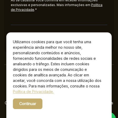
Ao se cadastrar você confirma em receber informações
exclusivas e personalizadas. Mais informações em
Política
de Privacidade
.*
Administração
Utilizamos cookies para que você tenha uma
experiência ainda melhor no nosso site,
personalizando conteúdos e anúncios,
fornecendo funcionalidades de redes sociais e
analisando o tráfego. Estes incluem cookies
dirigidos para os meios de comunicação e
cookies de analítica avançada. Ao clicar em
aceitar, você concorda com a nossa utilização dos
cookies. Para mais informações, consulte o nossa
Política de Privacidade.
Copyright © 2026 Jockey Plaza Shopping – Todos os direitos
Continuar
reservados.
Powered by WebsitePolicies
Desenvolvido por: