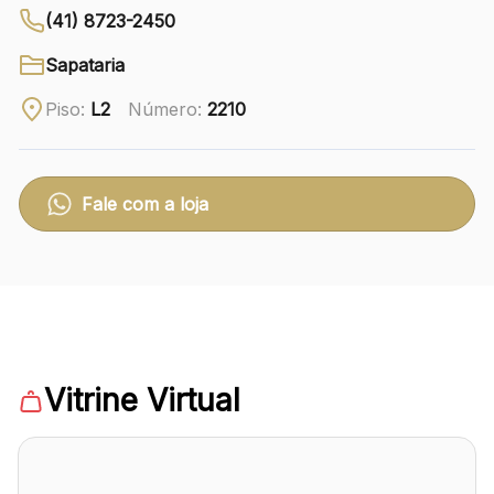
(41) 8723-2450
Ver local
Sapataria
Chamar Uber
Piso:
L2
Número:
2210
CONTATO
(41) 3216-1600
Fale com a loja
WhatsApp
Comodidades
Eventos
Cinema
Vitrine Virtual