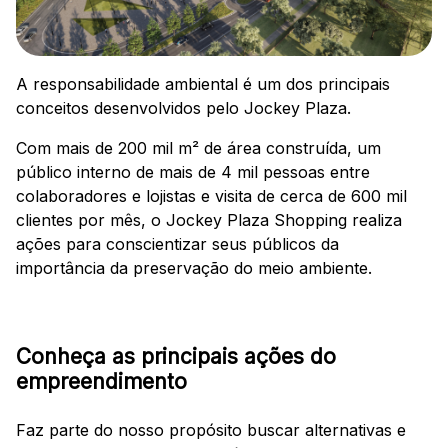
Ver local
Chamar Uber
A responsabilidade ambiental é um dos principais
conceitos desenvolvidos pelo Jockey Plaza.
Com mais de 200 mil m² de área construída, um
CONTATO
público interno de mais de 4 mil pessoas entre
(41) 3216-1600
colaboradores e lojistas e visita de cerca de 600 mil
clientes por mês, o Jockey Plaza Shopping realiza
WhatsApp
ações para conscientizar seus públicos da
importância da preservação do meio ambiente.
Comodidades
Eventos
Cinema
Conheça as principais ações do
empreendimento
Faz parte do nosso propósito buscar alternativas e