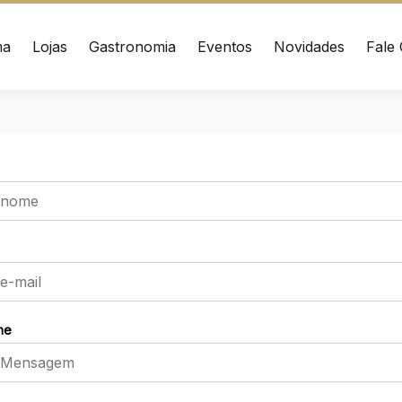
ma
Lojas
Gastronomia
Eventos
Novidades
Fale
ÇO
CONTATO
nrad Adenauer, 370
(41) 3216-1600
 – Curitiba/PR CEP:
020
WhatsApp
Ver local
Chamar Uber
ne