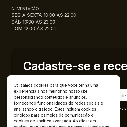
ALIMENTAÇÃO
SEG A SEXTA 10:00 ÀS 22:00
SÁB 10:00 ÀS 23:00
DOM 12:00 ÀS 22:00
Cadastre-se e rec
exclusivas.
Utilizamos cookies para que você tenha uma
experiência ainda melhor no nosso site,
personalizando conteúdos e anúncios,
fornecendo funcionalidades de redes sociais e
Ao se cadastrar você confirma em receber informações exclu
analisando o tráfego. Estes incluem cookies
Privacidade
.*
dirigidos para os meios de comunicação e
cookies de analítica avançada. Ao clicar em
aceitar, você concorda com a nossa utilização dos