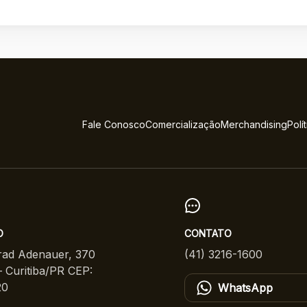
Fale Conosco
Comercialização
Merchandising
Polí
O
CONTATO
ad Adenauer, 370
(41) 3216-1600
 Curitiba/PR CEP:
20
WhatsApp