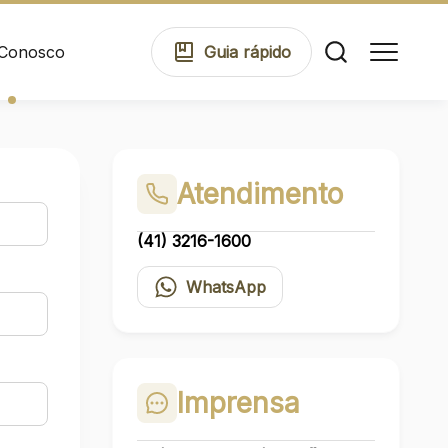
 Conosco
Guia
rápido
Comodidades
Atendimento
(41) 3216-1600
Eventos
WhatsApp
Cinema
Imprensa
Mapa Virtual