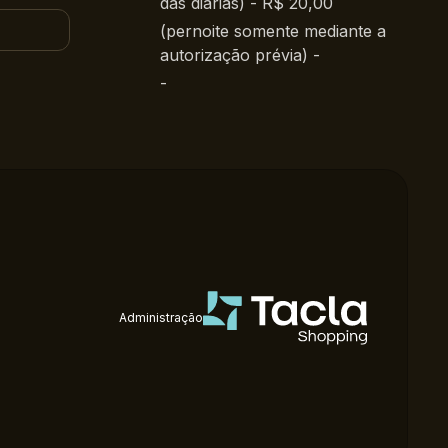
das diárias) - R$ 20,00
(pernoite somente mediante a
autorização prévia) -
-
Administração