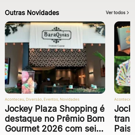
Outras Novidades
Ver todos
Aconteceu, Diversão, Eventos, Novidades
Aconteceu,
Jockey Plaza Shopping é
Jock
destaque no Prêmio Bom
trans
Gourmet 2026 com seis
Pais