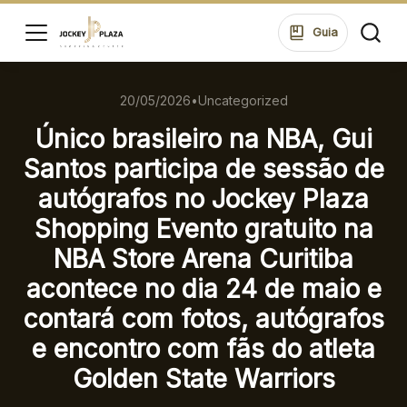
ssar
Guia
20/05/2026
•
Uncategorized
HORÁRIOS
LOJAS
Único brasileiro na NBA, Gui
SEG A SEXTA 10:00 ÀS 22:00
SÁB 10:00 ÀS 22:00
Santos participa de sessão de
DOM 14:00 ÀS 20:00
di
autógrafos no Jockey Plaza
ontos
ALIMENTAÇÃO
Shopping Evento gratuito na
SEG A SEXTA 10:00 ÀS 22:00
ue suas
NBA Store Arena Curitiba
SÁB 10:00 ÀS 23:00
ões no
DOM 12:00 ÀS 22:00
acontece no dia 24 de maio e
ping.
contará com fotos, autógrafos
e encontro com fãs do atleta
ssar
ENDEREÇO
Golden State Warriors
Rua Konrad Adenauer, 370 Tarumã – Curitiba/PR
CEP: 82821-020