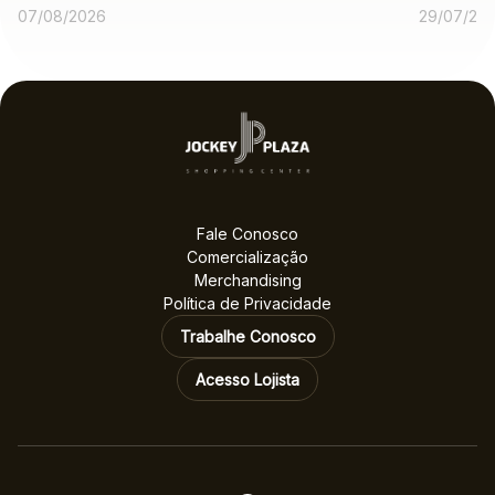
operações
expe
07/08/2026
29/07/20
gastronômicas entre as
melhores no voto
popular
Fale Conosco
Comercialização
Merchandising
Política de Privacidade
Trabalhe Conosco
Acesso Lojista