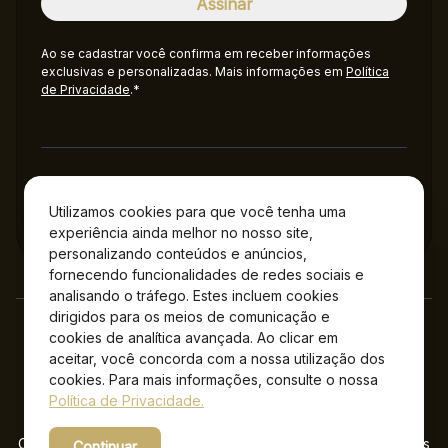
Ao se cadastrar você confirma em receber informações
exclusivas e personalizadas. Mais informações em
Política
de Privacidade
.*
Administração
Utilizamos cookies para que você tenha uma
experiência ainda melhor no nosso site,
personalizando conteúdos e anúncios,
fornecendo funcionalidades de redes sociais e
analisando o tráfego. Estes incluem cookies
dirigidos para os meios de comunicação e
cookies de analítica avançada. Ao clicar em
aceitar, você concorda com a nossa utilização dos
cookies. Para mais informações, consulte o nossa
Política de Privacidade.
Copyright © 2026 Jockey Plaza Shopping – Todos os direitos
Continuar