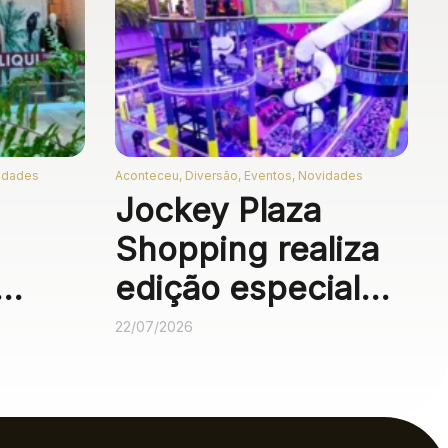
vidades
Aconteceu, Diversão, Eventos, Novidades
Jockey Plaza
Shopping realiza
edição especial
do Neon Fun
22/07/2026
om
Galaxy para
 até
crianças com TEA