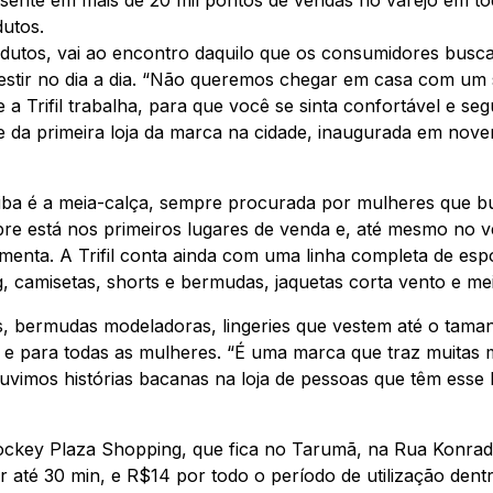
utos.
rodutos, vai ao encontro daquilo que os consumidores busc
stir no dia a dia. “Não queremos chegar em casa com um s
 Trifil trabalha, para que você se sinta confortável e segur
te da primeira loja da marca na cidade, inaugurada em no
iba é a meia-calça, sempre procurada por mulheres que b
pre está nos primeiros lugares de venda e, até mesmo no v
menta. A Trifil conta ainda com uma linha completa de espo
, camisetas, shorts e bermudas, jaquetas corta vento e mei
 bermudas modeladoras, lingeries que vestem até o tamanh
dia e para todas as mulheres. “É uma marca que traz muita
imos histórias bacanas na loja de pessoas que têm esse la
o Jockey Plaza Shopping, que fica no Tarumã, na Rua Konra
 até 30 min, e R$14 por todo o período de utilização dent