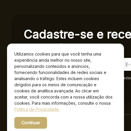
Cadastre-se e rec
exclusivas.
Utilizamos cookies para que você tenha uma
experiência ainda melhor no nosso site,
personalizando conteúdos e anúncios,
fornecendo funcionalidades de redes sociais e
Ao se cadastrar você confirma em receber informações exclu
analisando o tráfego. Estes incluem cookies
Privacidade
.*
dirigidos para os meios de comunicação e
cookies de analítica avançada. Ao clicar em
aceitar, você concorda com a nossa utilização dos
cookies. Para mais informações, consulte o nossa
Política de Privacidade.
Continuar