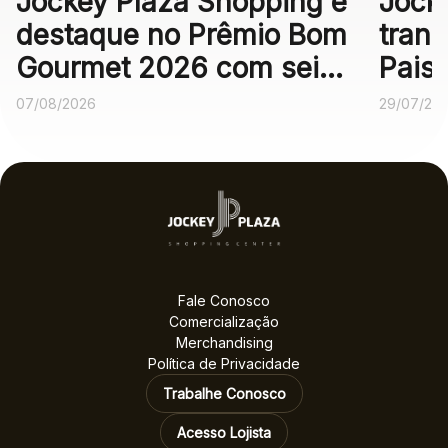
Jockey Plaza Shopping é
Jock
destaque no Prêmio Bom
trans
Gourmet 2026 com seis
Pais
operações
expe
07/08/2026
29/07/20
gastronômicas entre as
melhores no voto
popular
Fale Conosco
Comercialização
Merchandising
Política de Privacidade
Trabalhe Conosco
Acesso Lojista