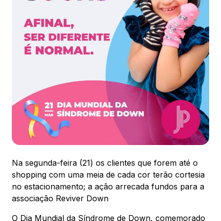
Ver local
Chamar Uber
CONTATO
(41) 3216-1600
WhatsApp
Na segunda-feira (21) os clientes que forem até o
Comodidades
Eventos
Cinema
shopping com uma meia de cada cor terão cortesia
no estacionamento; a ação arrecada fundos para a
associação Reviver Down
O Dia Mundial da Síndrome de Down, comemorado