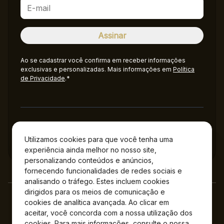
Ao se cadastrar você confirma em receber informações
exclusivas e personalizadas. Mais informações em
Política
de Privacidade
.*
Administração
Utilizamos cookies para que você tenha uma
experiência ainda melhor no nosso site,
personalizando conteúdos e anúncios,
fornecendo funcionalidades de redes sociais e
analisando o tráfego. Estes incluem cookies
dirigidos para os meios de comunicação e
cookies de analítica avançada. Ao clicar em
aceitar, você concorda com a nossa utilização dos
cookies. Para mais informações, consulte o nossa