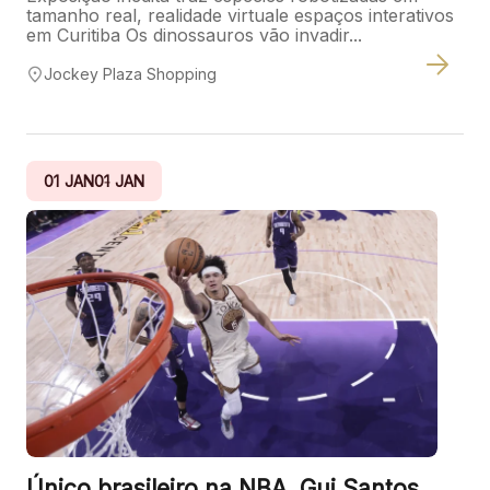
tamanho real, realidade virtuale espaços interativos
em Curitiba Os dinossauros vão invadir...
Jockey Plaza Shopping
01
JAN
01
JAN
Único brasileiro na NBA, Gui Santos