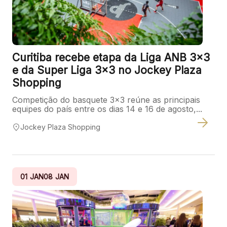
Ver local
Chamar Uber
Curitiba recebe etapa da Liga ANB 3×3
e da Super Liga 3×3 no Jockey Plaza
CONTATO
Shopping
(41) 3216-1600
Competição do basquete 3x3 reúne as principais
equipes do país entre os dias 14 e 16 de agosto,...
WhatsApp
Jockey Plaza Shopping
01
JAN
08
JAN
Comodidades
Eventos
Cinema