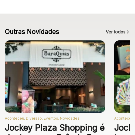
Outras Novidades
Ver todos
Aconteceu, Diversão, Eventos, Novidades
Aconteceu,
Jockey Plaza Shopping é
Jock