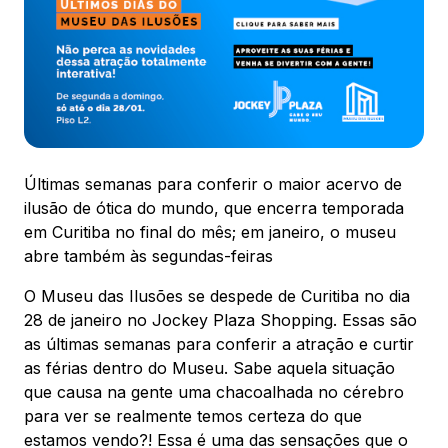
Ver local
Chamar Uber
CONTATO
(41) 3216-1600
Últimas semanas para conferir o maior acervo de
ilusão de ótica do mundo, que encerra temporada
WhatsApp
em Curitiba no final do mês; em janeiro, o museu
abre também às segundas-feiras
O Museu das Ilusões se despede de Curitiba no dia
28 de janeiro no Jockey Plaza Shopping. Essas são
as últimas semanas para conferir a atração e curtir
Comodidades
Eventos
Cinema
as férias dentro do Museu. Sabe aquela situação
que causa na gente uma chacoalhada no cérebro
para ver se realmente temos certeza do que
estamos vendo?! Essa é uma das sensações que o