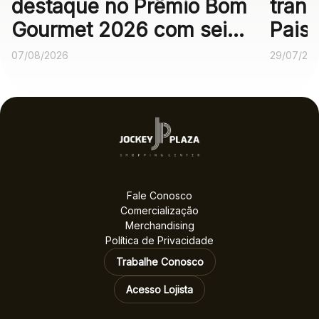
destaque no Prêmio Bom
trans
Gourmet 2026 com seis
Pais
operações
expe
07/08/2026
29/07/20
gastronômicas entre as
melhores no voto
popular
Fale Conosco
Comercialização
Merchandising
Política de Privacidade
Trabalhe Conosco
Acesso Lojista