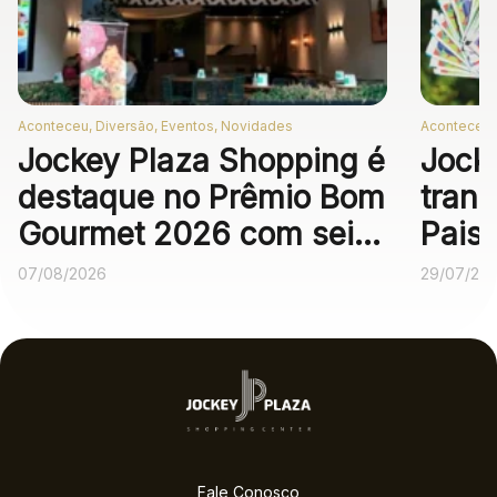
Aconteceu, Diversão, Eventos, Novidades
Aconteceu,
Jockey Plaza Shopping é
Jock
destaque no Prêmio Bom
trans
Gourmet 2026 com seis
Pais
operações
expe
07/08/2026
29/07/20
gastronômicas entre as
melhores no voto
popular
Fale Conosco