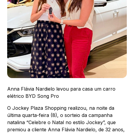
Ver local
Chamar Uber
CONTATO
(41) 3216-1600
WhatsApp
Anna Flávia Nardielo levou para casa um carro
elétrico BYD Song Pro
Comodidades
Eventos
Cinema
O Jockey Plaza Shopping realizou, na noite da
última quarta-feira (8), o sorteio da campanha
natalina “Celebre o Natal no estilo Jockey”, que
premiou a cliente Anna Flávia Nardielo, de 32 anos,