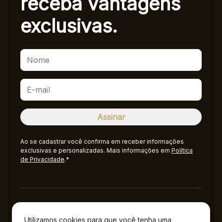
receba
vantagens
exclusivas.
Ao se cadastrar você confirma em receber informações
exclusivas e personalizadas. Mais informações em
Política
de Privacidade
.*
Administração
Utilizamos cookies para que você tenha uma