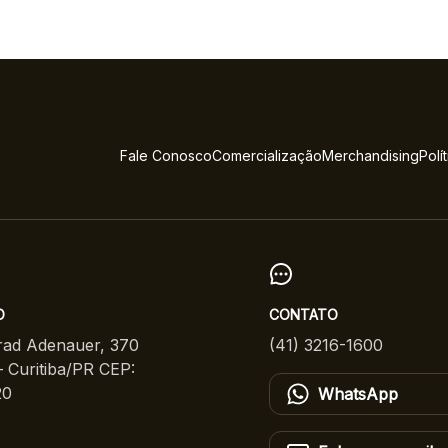
Fale Conosco
Comercialização
Merchandising
Polí
O
CONTATO
ad Adenauer, 370
(41) 3216-1600
 Curitiba/PR CEP:
20
WhatsApp