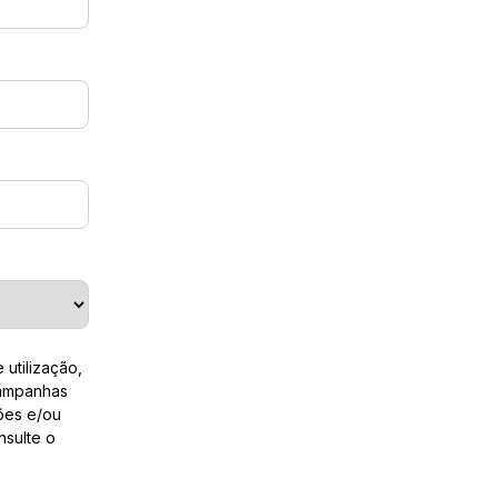
utilização,
campanhas
ções e/ou
nsulte o