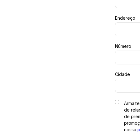
Endereço
Número
Cidade
Armazen
de rela
de prêm
promoçõ
nossa
p