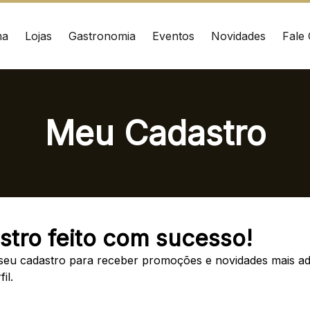
ma
Lojas
Gastronomia
Eventos
Novidades
Fale
ÇO
CONTATO
Meu Cadastro
nrad Adenauer, 370
(41) 3216-1600
 – Curitiba/PR CEP:
020
WhatsApp
Ver local
Chamar Uber
stro feito com sucesso!
seu cadastro para receber promoções e novidades mais a
il.