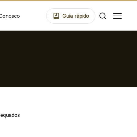
 Conosco
Guia
rápido
Comodidades
Eventos
Cinema
dequados
Mapa Virtual