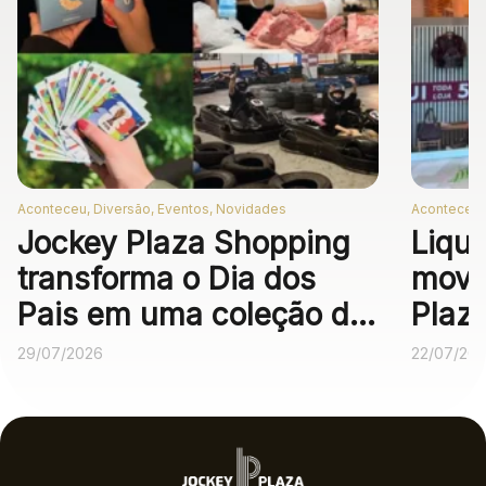
Aconteceu, Diversão, Eventos, Novidades
Aconteceu,
Jockey Plaza Shopping
Liqui
transforma o Dia dos
movi
Pais em uma coleção de
Plaz
experiências
desc
29/07/2026
22/07/20