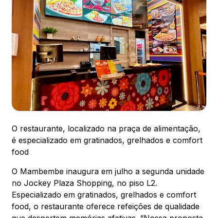
Ver local
Chamar Uber
CONTATO
(41) 3216-1600
WhatsApp
O restaurante, localizado na praça de alimentação,
é especializado em gratinados, grelhados e comfort
food
O Mambembe inaugura em julho a segunda unidade
Comodidades
Eventos
Cinema
no Jockey Plaza Shopping, no piso L2.
Especializado em gratinados, grelhados e comfort
food, o restaurante oferece refeições de qualidade