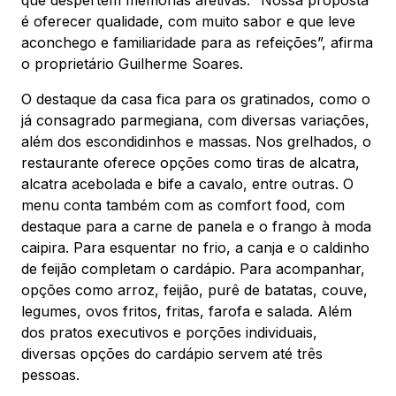
que despertem memórias afetivas. “Nossa proposta
Mapa Virtual
é oferecer qualidade, com muito sabor e que leve
aconchego e familiaridade para as refeições”, afirma
o proprietário Guilherme Soares.
O destaque da casa fica para os gratinados, como o
já consagrado parmegiana, com diversas variações,
além dos escondidinhos e massas. Nos grelhados, o
restaurante oferece opções como tiras de alcatra,
alcatra acebolada e bife a cavalo, entre outras. O
menu conta também com as comfort food, com
destaque para a carne de panela e o frango à moda
caipira. Para esquentar no frio, a canja e o caldinho
de feijão completam o cardápio. Para acompanhar,
opções como arroz, feijão, purê de batatas, couve,
legumes, ovos fritos, fritas, farofa e salada. Além
dos pratos executivos e porções individuais,
diversas opções do cardápio servem até três
pessoas.