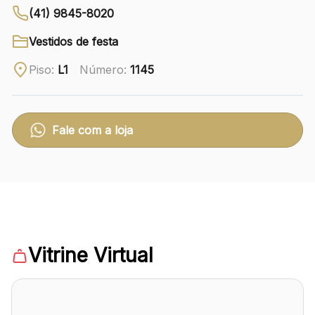
(41) 9845-8020
Ver local
Vestidos de festa
Chamar Uber
Piso:
L1
Número:
1145
CONTATO
(41) 3216-1600
Fale com a loja
WhatsApp
Comodidades
Eventos
Cinema
Vitrine Virtual