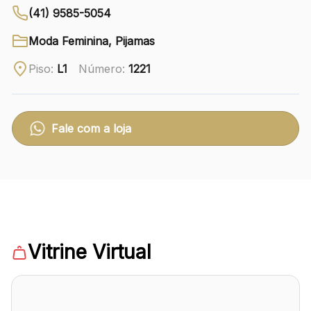
(41) 9585-5054
Ver local
Moda Feminina, Pijamas
Chamar Uber
Piso:
L1
Número:
1221
CONTATO
(41) 3216-1600
Fale com a loja
WhatsApp
Comodidades
Eventos
Cinema
Vitrine Virtual