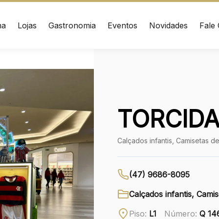
ma
Lojas
Gastronomia
Eventos
Novidades
Fale
ÇO
CONTATO
nrad Adenauer, 370
(41) 3216-1600
 – Curitiba/PR CEP:
020
WhatsApp
TORCIDA
Ver local
Calçados infantis, Camisetas de t
Chamar Uber
(47) 9686-8095
Calçados infantis, Camise
Piso:
L1
Número:
Q 14