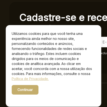
Cadastre-se e rec
exclusivas.
Utilizamos cookies para que você tenha uma
experiência ainda melhor no nosso site,
personalizando conteúdos e anúncios,
fornecendo funcionalidades de redes sociais e
Ao se cadastrar você confirma em receber informações exclu
analisando o tráfego. Estes incluem cookies
Privacidade
.*
dirigidos para os meios de comunicação e
cookies de analítica avançada. Ao clicar em
aceitar, você concorda com a nossa utilização dos
cookies. Para mais informações, consulte o nossa
Política de Privacidade.
Continuar
Powered by WebsitePolicies