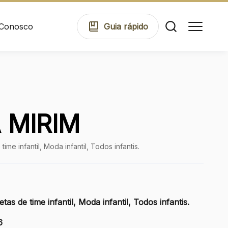
 Conosco
Guia
rápido
Comodidades
 MIRIM
Eventos
ime infantil, Moda infantil, Todos infantis.
Cinema
tas de time infantil, Moda infantil, Todos infantis.
Mapa Virtual
6