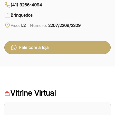
(41) 9266-4994
Ver local
Brinquedos
Chamar Uber
Piso:
L2
Número:
2207/2208/2209
CONTATO
(41) 3216-1600
Fale com a loja
WhatsApp
Comodidades
Eventos
Cinema
Vitrine Virtual