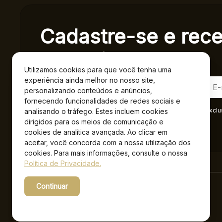
Cadastre-se e rec
exclusivas.
Utilizamos cookies para que você tenha uma
experiência ainda melhor no nosso site,
personalizando conteúdos e anúncios,
fornecendo funcionalidades de redes sociais e
Ao se cadastrar você confirma em receber informações exclu
analisando o tráfego. Estes incluem cookies
Privacidade
.*
dirigidos para os meios de comunicação e
cookies de analítica avançada. Ao clicar em
aceitar, você concorda com a nossa utilização dos
cookies. Para mais informações, consulte o nossa
Política de Privacidade.
Continuar
Powered by WebsitePolicies