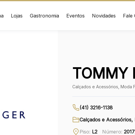
ma
Lojas
Gastronomia
Eventos
Novidades
Fale
ÇO
CONTATO
nrad Adenauer, 370
(41) 3216-1600
 – Curitiba/PR CEP:
020
WhatsApp
TOMMY H
Ver local
Calçados e Acessórios, Moda 
Chamar Uber
(41) 3216-1138
Calçados e Acessórios,
Piso:
L2
Número:
2017