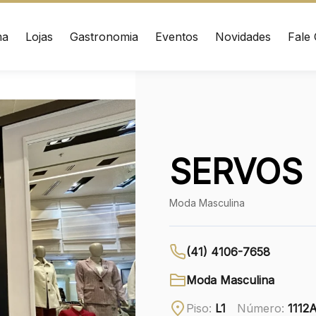
ma
Lojas
Gastronomia
Eventos
Novidades
Fale
ÇO
CONTATO
nrad Adenauer, 370
(41) 3216-1600
 – Curitiba/PR CEP:
020
WhatsApp
SERVOS
Ver local
Moda Masculina
Chamar Uber
(41) 4106-7658
Moda Masculina
Piso:
L1
Número:
1112