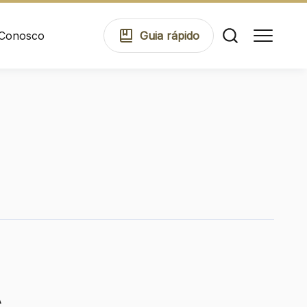
 Conosco
Guia
rápido
Comodidades
Eventos
Cinema
Mapa Virtual
A