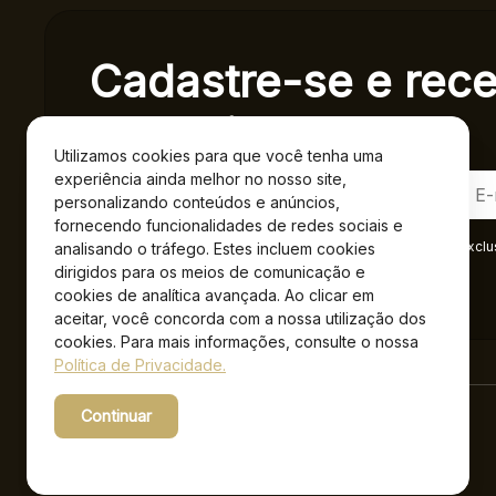
Cadastre-se e rec
exclusivas.
Utilizamos cookies para que você tenha uma
experiência ainda melhor no nosso site,
personalizando conteúdos e anúncios,
fornecendo funcionalidades de redes sociais e
Ao se cadastrar você confirma em receber informações exclu
analisando o tráfego. Estes incluem cookies
Privacidade
.*
dirigidos para os meios de comunicação e
cookies de analítica avançada. Ao clicar em
aceitar, você concorda com a nossa utilização dos
cookies. Para mais informações, consulte o nossa
Política de Privacidade.
Continuar
Powered by WebsitePolicies