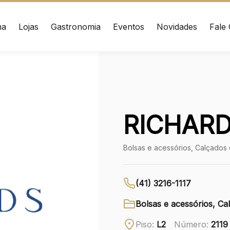
ma
Lojas
Gastronomia
Eventos
Novidades
Fale
ÇO
CONTATO
nrad Adenauer, 370
(41) 3216-1600
 – Curitiba/PR CEP:
020
WhatsApp
RICHAR
Ver local
Bolsas e acessórios, Calçados
Chamar Uber
(41) 3216-1117
Bolsas e acessórios, C
Piso:
L2
Número:
2119