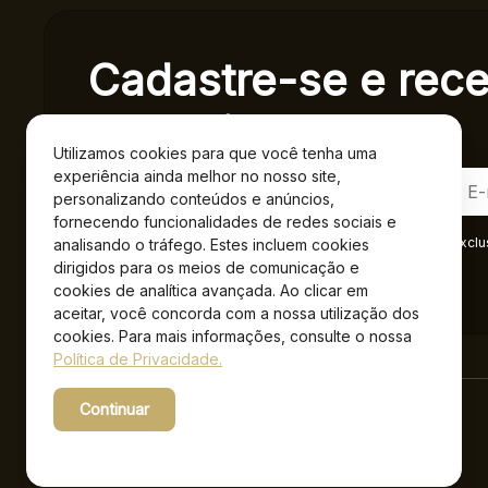
Cadastre-se e rec
exclusivas.
Utilizamos cookies para que você tenha uma
experiência ainda melhor no nosso site,
personalizando conteúdos e anúncios,
fornecendo funcionalidades de redes sociais e
Ao se cadastrar você confirma em receber informações exclu
analisando o tráfego. Estes incluem cookies
Privacidade
.*
dirigidos para os meios de comunicação e
cookies de analítica avançada. Ao clicar em
aceitar, você concorda com a nossa utilização dos
cookies. Para mais informações, consulte o nossa
Política de Privacidade.
Continuar
Powered by WebsitePolicies