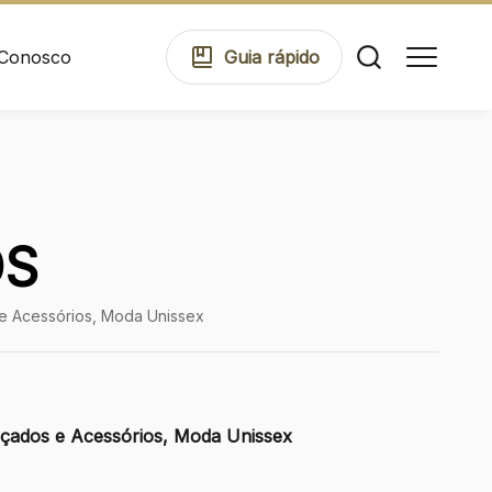
 Conosco
Guia
rápido
Comodidades
DS
Eventos
 e Acessórios, Moda Unissex
Cinema
alçados e Acessórios, Moda Unissex
Mapa Virtual