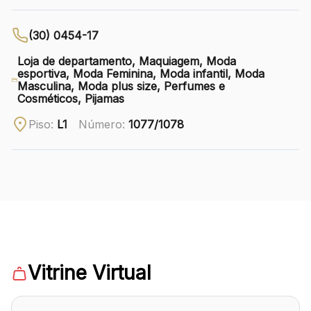
Ver local
(30) 0454-17
Chamar Uber
Loja de departamento, Maquiagem, Moda
esportiva, Moda Feminina, Moda infantil, Moda
Masculina, Moda plus size, Perfumes e
Cosméticos, Pijamas
CONTATO
(41) 3216-1600
Piso:
L1
Número:
1077/1078
WhatsApp
Comodidades
Eventos
Cinema
Vitrine Virtual