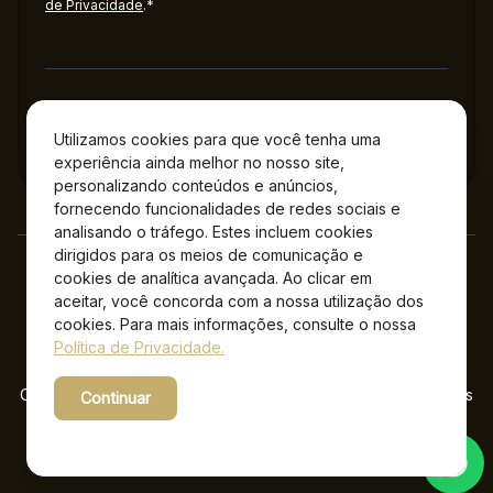
de Privacidade
.*
Administração
Utilizamos cookies para que você tenha uma
experiência ainda melhor no nosso site,
personalizando conteúdos e anúncios,
fornecendo funcionalidades de redes sociais e
analisando o tráfego. Estes incluem cookies
dirigidos para os meios de comunicação e
cookies de analítica avançada. Ao clicar em
aceitar, você concorda com a nossa utilização dos
cookies. Para mais informações, consulte o nossa
Política de Privacidade.
Copyright © 2026 Jockey Plaza Shopping – Todos os direitos
Continuar
reservados.
Powered by WebsitePolicies
Desenvolvido por: