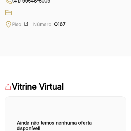
(41) 99548-5009
Ver local
Chamar Uber
Piso:
L1
Número:
Q167
CONTATO
(41) 3216-1600
WhatsApp
Vitrine Virtual
Comodidades
Eventos
Cinema
Ainda não temos nenhuma oferta
disponível!