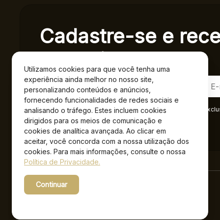
Cadastre-se e rec
exclusivas.
Utilizamos cookies para que você tenha uma
experiência ainda melhor no nosso site,
personalizando conteúdos e anúncios,
fornecendo funcionalidades de redes sociais e
Ao se cadastrar você confirma em receber informações exclu
analisando o tráfego. Estes incluem cookies
Privacidade
.*
dirigidos para os meios de comunicação e
cookies de analítica avançada. Ao clicar em
aceitar, você concorda com a nossa utilização dos
cookies. Para mais informações, consulte o nossa
Política de Privacidade.
Continuar
Powered by WebsitePolicies