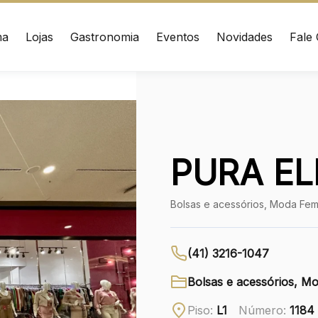
ma
Lojas
Gastronomia
Eventos
Novidades
Fale
ÇO
CONTATO
nrad Adenauer, 370
(41) 3216-1600
 – Curitiba/PR CEP:
020
WhatsApp
PURA EL
Ver local
Bolsas e acessórios, Moda Fem
Chamar Uber
(41) 3216-1047
Bolsas e acessórios, M
Piso:
L1
Número:
1184