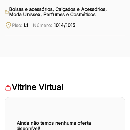
Bolsas e acessórios, Calçados e Acessórios,
Ver local
Moda Unissex, Perfumes e Cosméticos
Chamar Uber
Piso:
L1
Número:
1014/1015
CONTATO
(41) 3216-1600
WhatsApp
Vitrine Virtual
Comodidades
Eventos
Cinema
Ainda não temos nenhuma oferta
disponível!