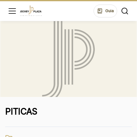
ssar
Guia
HORÁRIOS
LOJAS
SEG A SEXTA 10:00 ÀS 22:00
SÁB 10:00 ÀS 22:00
DOM 14:00 ÀS 20:00
di
ontos
ALIMENTAÇÃO
SEG A SEXTA 10:00 ÀS 22:00
ue suas
SÁB 10:00 ÀS 23:00
ões no
DOM 12:00 ÀS 22:00
ping.
PITICAS
ssar
ENDEREÇO
Rua Konrad Adenauer, 370 Tarumã – Curitiba/PR
CEP: 82821-020