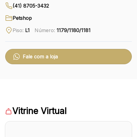
(41) 8705-3432
Ver local
Petshop
Chamar Uber
Piso:
L1
Número:
1179/1180/1181
CONTATO
(41) 3216-1600
Fale com a loja
WhatsApp
Comodidades
Eventos
Cinema
Vitrine Virtual