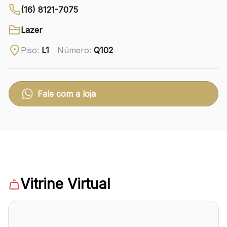
(16) 8121-7075
Ver local
Lazer
Chamar Uber
Piso:
L1
Número:
Q102
CONTATO
(41) 3216-1600
Fale com a loja
WhatsApp
Comodidades
Eventos
Cinema
Vitrine Virtual