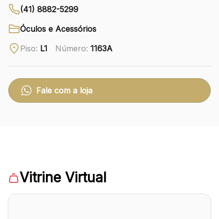
(41) 8882-5299
Ver local
Óculos e Acessórios
Chamar Uber
Piso:
L1
Número:
1163A
CONTATO
(41) 3216-1600
Fale com a loja
WhatsApp
Comodidades
Eventos
Cinema
Vitrine Virtual