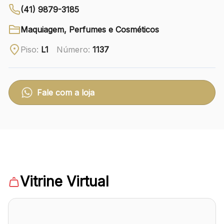
(41) 9879-3185
Ver local
Maquiagem, Perfumes e Cosméticos
Chamar Uber
Piso:
L1
Número:
1137
CONTATO
(41) 3216-1600
Fale com a loja
WhatsApp
Comodidades
Eventos
Cinema
Vitrine Virtual