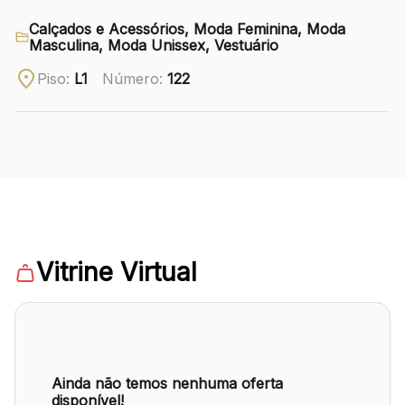
Calçados e Acessórios, Moda Feminina, Moda
Ver local
Masculina, Moda Unissex, Vestuário
Chamar Uber
Piso:
L1
Número:
122
CONTATO
(41) 3216-1600
WhatsApp
Vitrine Virtual
Comodidades
Eventos
Cinema
Ainda não temos nenhuma oferta
disponível!