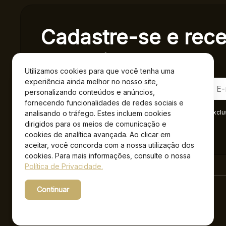
Cadastre-se e rec
exclusivas.
Utilizamos cookies para que você tenha uma
experiência ainda melhor no nosso site,
personalizando conteúdos e anúncios,
fornecendo funcionalidades de redes sociais e
Ao se cadastrar você confirma em receber informações exclu
analisando o tráfego. Estes incluem cookies
Privacidade
.*
dirigidos para os meios de comunicação e
cookies de analítica avançada. Ao clicar em
aceitar, você concorda com a nossa utilização dos
cookies. Para mais informações, consulte o nossa
Política de Privacidade.
Continuar
Powered by WebsitePolicies