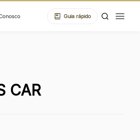
 Conosco
Guia
rápido
Comodidades
Eventos
DS CAR
Cinema
Mapa Virtual