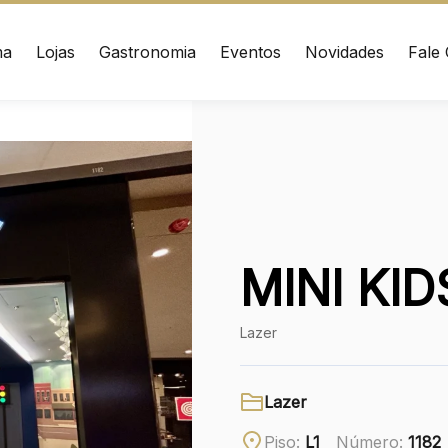
ma
Lojas
Gastronomia
Eventos
Novidades
Fale
ÇO
CONTATO
nrad Adenauer, 370
(41) 3216-1600
 – Curitiba/PR CEP:
020
WhatsApp
MINI KI
Ver local
Chamar Uber
Lazer
Lazer
Piso:
L1
Número:
1182