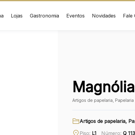
ma
Lojas
Gastronomia
Eventos
Novidades
Fale
ÇO
CONTATO
nrad Adenauer, 370
(41) 3216-1600
 – Curitiba/PR CEP:
020
WhatsApp
Magnólia
Ver local
Chamar Uber
Artigos de papelaria, Papelaria
Artigos de papelaria, Pa
Piso:
L1
Número:
Q 113