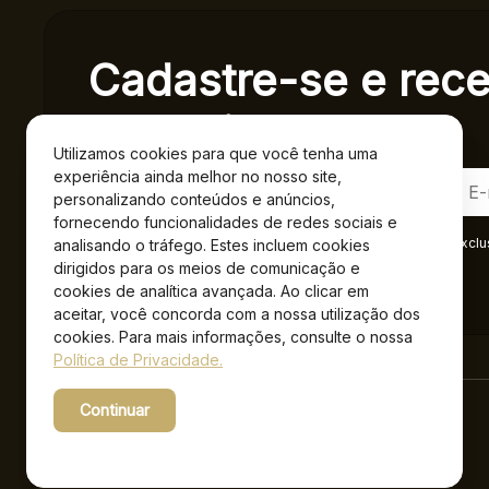
Cadastre-se e rec
exclusivas.
Utilizamos cookies para que você tenha uma
experiência ainda melhor no nosso site,
personalizando conteúdos e anúncios,
fornecendo funcionalidades de redes sociais e
Ao se cadastrar você confirma em receber informações exclu
analisando o tráfego. Estes incluem cookies
Privacidade
.*
dirigidos para os meios de comunicação e
cookies de analítica avançada. Ao clicar em
aceitar, você concorda com a nossa utilização dos
cookies. Para mais informações, consulte o nossa
Política de Privacidade.
Continuar
Powered by WebsitePolicies