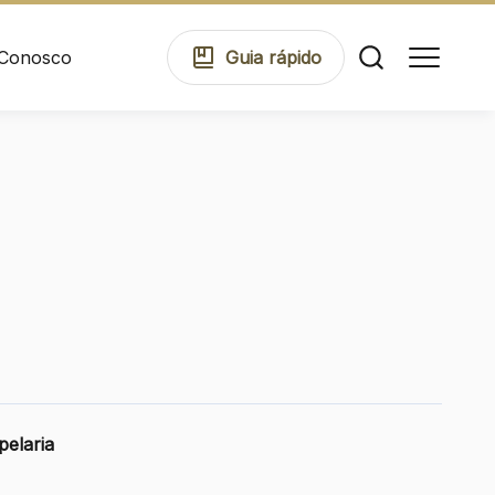
 Conosco
Guia
rápido
Comodidades
Eventos
Cinema
pelaria
Mapa Virtual