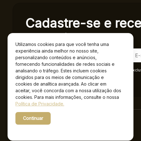
Cadastre-se e rec
exclusivas.
Utilizamos cookies para que você tenha uma
experiência ainda melhor no nosso site,
personalizando conteúdos e anúncios,
fornecendo funcionalidades de redes sociais e
Ao se cadastrar você confirma em receber informações exclu
analisando o tráfego. Estes incluem cookies
Privacidade
.*
dirigidos para os meios de comunicação e
cookies de analítica avançada. Ao clicar em
aceitar, você concorda com a nossa utilização dos
cookies. Para mais informações, consulte o nossa
Política de Privacidade.
Continuar
Powered by WebsitePolicies