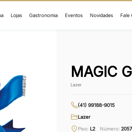
ma
Lojas
Gastronomia
Eventos
Novidades
Fale
ÇO
CONTATO
nrad Adenauer, 370
(41) 3216-1600
 – Curitiba/PR CEP:
020
WhatsApp
MAGIC 
Ver local
Lazer
Chamar Uber
(41) 99188-9015
Lazer
Piso:
L2
Número:
205