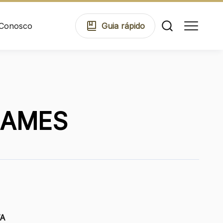
 Conosco
Guia
rápido
Comodidades
GAMES
Eventos
Cinema
Mapa Virtual
7A