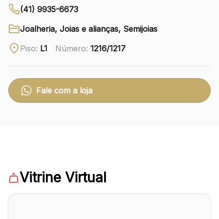
(41) 9935-6673
Ver local
Joalheria, Joias e alianças, Semijoias
Chamar Uber
Piso:
L1
Número:
1216/1217
CONTATO
(41) 3216-1600
Fale com a loja
WhatsApp
Comodidades
Eventos
Cinema
Vitrine Virtual