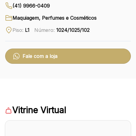
(41) 9966-0409
Ver local
Maquiagem, Perfumes e Cosméticos
Chamar Uber
Piso:
L1
Número:
1024/1025/102
CONTATO
(41) 3216-1600
Fale com a loja
WhatsApp
Comodidades
Eventos
Cinema
Vitrine Virtual