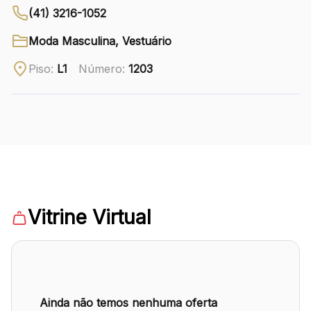
(41) 3216-1052
Ver local
Moda Masculina, Vestuário
Chamar Uber
Piso:
L1
Número:
1203
CONTATO
(41) 3216-1600
WhatsApp
Vitrine Virtual
Comodidades
Eventos
Cinema
Ainda não temos nenhuma oferta