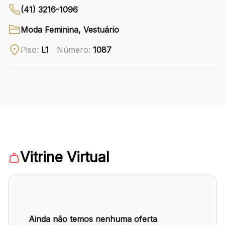
(41) 3216-1096
Ver local
Moda Feminina, Vestuário
Chamar Uber
Piso:
L1
Número:
1087
CONTATO
(41) 3216-1600
WhatsApp
Vitrine Virtual
Comodidades
Eventos
Cinema
Ainda não temos nenhuma oferta