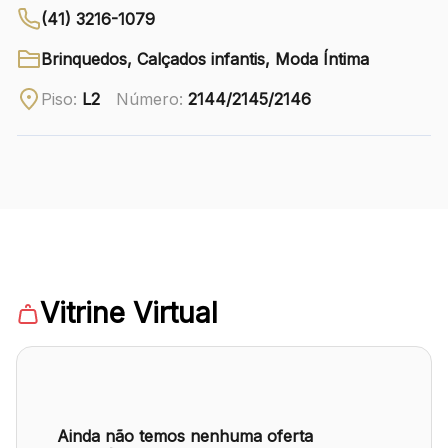
(41) 3216-1079
Ver local
Brinquedos, Calçados infantis, Moda Íntima
Chamar Uber
Piso:
L2
Número:
2144/2145/2146
CONTATO
(41) 3216-1600
WhatsApp
Vitrine Virtual
Comodidades
Eventos
Cinema
Ainda não temos nenhuma oferta