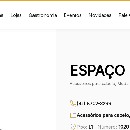
ma
Lojas
Gastronomia
Eventos
Novidades
Fale
ÇO
CONTATO
nrad Adenauer, 370
(41) 3216-1600
 – Curitiba/PR CEP:
020
WhatsApp
ESPAÇO
Ver local
Acessórios para cabelo, Moda 
Chamar Uber
(41) 8702-3299
Acessórios para cabelo
Piso:
L1
Número:
1029