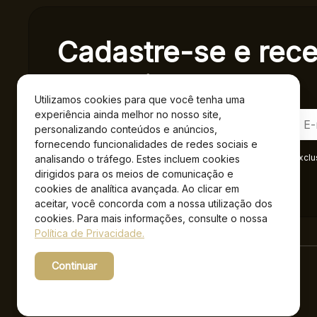
Cadastre-se e rec
exclusivas.
Utilizamos cookies para que você tenha uma
experiência ainda melhor no nosso site,
personalizando conteúdos e anúncios,
fornecendo funcionalidades de redes sociais e
Ao se cadastrar você confirma em receber informações exclu
analisando o tráfego. Estes incluem cookies
Privacidade
.*
dirigidos para os meios de comunicação e
cookies de analítica avançada. Ao clicar em
aceitar, você concorda com a nossa utilização dos
cookies. Para mais informações, consulte o nossa
Política de Privacidade.
Continuar
Powered by WebsitePolicies