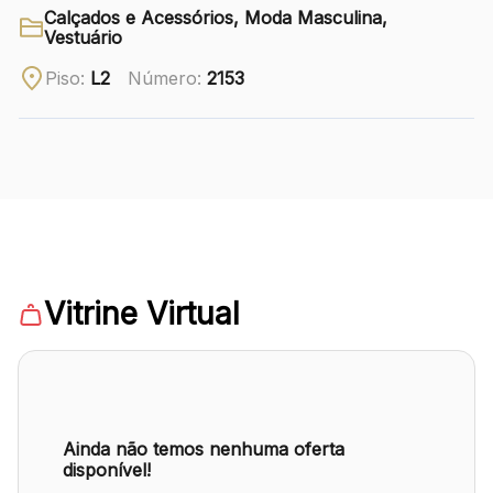
Calçados e Acessórios, Moda Masculina,
Vestuário
Ver local
Piso:
L2
Número:
2153
Chamar Uber
CONTATO
(41) 3216-1600
WhatsApp
Vitrine Virtual
Comodidades
Eventos
Cinema
Ainda não temos nenhuma oferta
disponível!