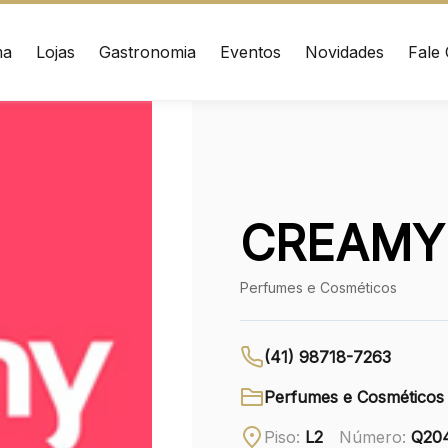
ma
Lojas
Gastronomia
Eventos
Novidades
Fale
ÇO
CONTATO
nrad Adenauer, 370
(41) 3216-1600
 – Curitiba/PR CEP:
020
WhatsApp
CREAMY
Ver local
Perfumes e Cosméticos
Chamar Uber
(41) 98718-7263
Perfumes e Cosméticos
Piso:
L2
Número:
Q20