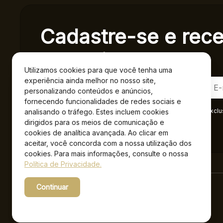
Cadastre-se e rec
exclusivas.
Utilizamos cookies para que você tenha uma
experiência ainda melhor no nosso site,
personalizando conteúdos e anúncios,
fornecendo funcionalidades de redes sociais e
Ao se cadastrar você confirma em receber informações exclu
analisando o tráfego. Estes incluem cookies
Privacidade
.*
dirigidos para os meios de comunicação e
cookies de analítica avançada. Ao clicar em
aceitar, você concorda com a nossa utilização dos
cookies. Para mais informações, consulte o nossa
Política de Privacidade.
Continuar
Powered by WebsitePolicies