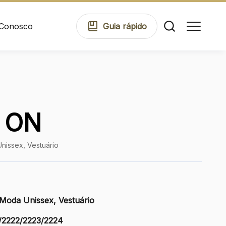
 Conosco
Guia
rápido
Comodidades
 ON
Eventos
nissex, Vestuário
Cinema
 Moda Unissex, Vestuário
Mapa Virtual
/2222/2223/2224