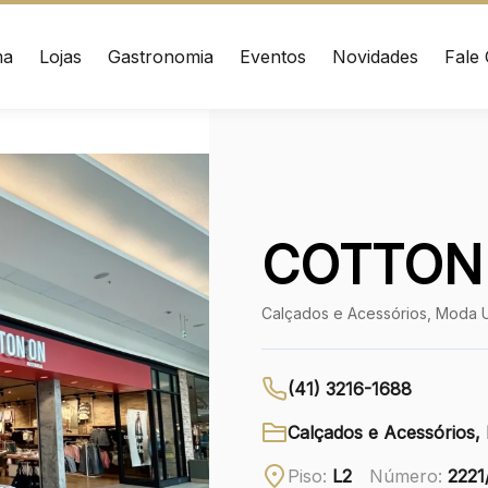
ma
Lojas
Gastronomia
Eventos
Novidades
Fale
ÇO
CONTATO
nrad Adenauer, 370
(41) 3216-1600
 – Curitiba/PR CEP:
020
WhatsApp
COTTON
Ver local
Calçados e Acessórios, Moda U
Chamar Uber
(41) 3216-1688
Calçados e Acessórios,
Piso:
L2
Número:
2221