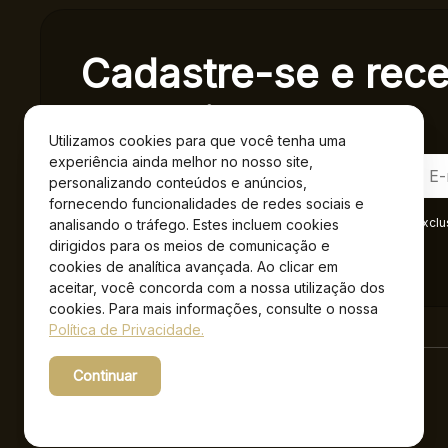
Cadastre-se e rec
exclusivas.
Utilizamos cookies para que você tenha uma
experiência ainda melhor no nosso site,
personalizando conteúdos e anúncios,
fornecendo funcionalidades de redes sociais e
Ao se cadastrar você confirma em receber informações exclu
analisando o tráfego. Estes incluem cookies
Privacidade
.*
dirigidos para os meios de comunicação e
cookies de analítica avançada. Ao clicar em
aceitar, você concorda com a nossa utilização dos
cookies. Para mais informações, consulte o nossa
Política de Privacidade.
Continuar
Powered by WebsitePolicies