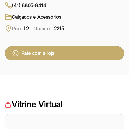
(41) 8805-8414
Ver local
Calçados e Acessórios
Chamar Uber
Piso:
L2
Número:
2215
CONTATO
(41) 3216-1600
Fale com a loja
WhatsApp
Comodidades
Eventos
Cinema
Vitrine Virtual