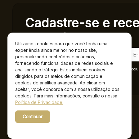
Cadastre-se e rec
exclusivas.
Utilizamos cookies para que você tenha uma
experiência ainda melhor no nosso site,
personalizando conteúdos e anúncios,
fornecendo funcionalidades de redes sociais e
Ao se cadastrar você confirma em receber informações exclu
analisando o tráfego. Estes incluem cookies
Privacidade
.*
dirigidos para os meios de comunicação e
cookies de analítica avançada. Ao clicar em
aceitar, você concorda com a nossa utilização dos
cookies. Para mais informações, consulte o nossa
Política de Privacidade.
Continuar
Powered by WebsitePolicies