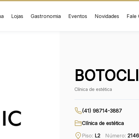
ma
Lojas
Gastronomia
Eventos
Novidades
Fale
ÇO
CONTATO
nrad Adenauer, 370
(41) 3216-1600
 – Curitiba/PR CEP:
020
WhatsApp
BOTOCLI
Ver local
Clínica de estética
Chamar Uber
(41) 98714-3887
Clínica de estética
Piso:
L2
Número:
214