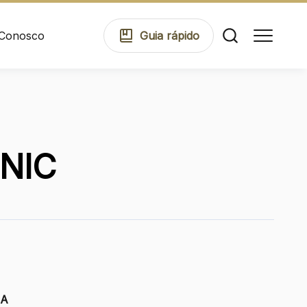
 Conosco
Guia
rápido
Comodidades
NIC
Eventos
Cinema
Mapa Virtual
6A