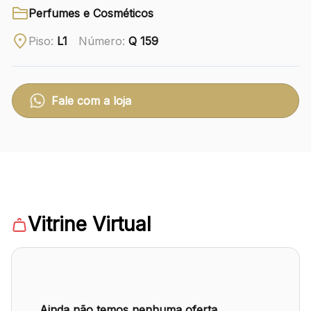
Perfumes e Cosméticos
Ver local
Piso:
L1
Número:
Q 159
Chamar Uber
Fale com a loja
CONTATO
(41) 3216-1600
WhatsApp
Vitrine Virtual
Comodidades
Eventos
Cinema
Ainda não temos nenhuma oferta