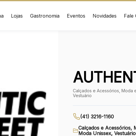
ma
Lojas
Gastronomia
Eventos
Novidades
Fale
ÇO
CONTATO
nrad Adenauer, 370
(41) 3216-1600
 – Curitiba/PR CEP:
020
WhatsApp
AUTHENT
Ver local
Calçados e Acessórios, Moda e
Chamar Uber
Vestuário
(41) 3216-1160
Calçados e Acessórios, 
Moda Unissex, Vestuário