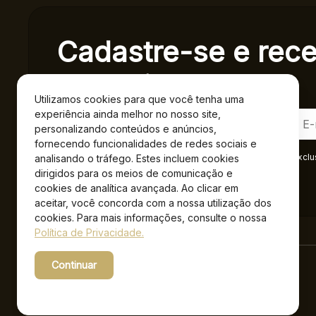
Cadastre-se e rec
exclusivas.
Utilizamos cookies para que você tenha uma
experiência ainda melhor no nosso site,
personalizando conteúdos e anúncios,
fornecendo funcionalidades de redes sociais e
Ao se cadastrar você confirma em receber informações exclu
analisando o tráfego. Estes incluem cookies
Privacidade
.*
dirigidos para os meios de comunicação e
cookies de analítica avançada. Ao clicar em
aceitar, você concorda com a nossa utilização dos
cookies. Para mais informações, consulte o nossa
Política de Privacidade.
Continuar
Powered by WebsitePolicies