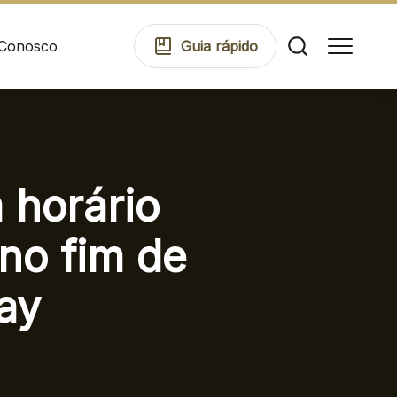
 Conosco
Guia
rápido
Comodidades
 horário
Eventos
no fim de
ay
Cinema
Mapa Virtual