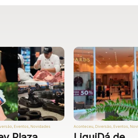
versão, Eventos, Novidades
Aconteceu, Diversão, Eventos, No
ey Plaza
LiquiDá de