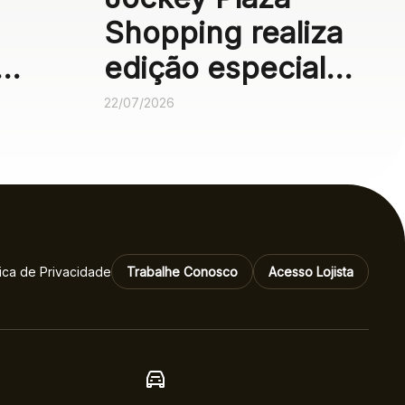
Shopping realiza
edição especial
do Neon Fun
22/07/2026
om
Galaxy para
 até
crianças com TEA
tica de Privacidade
Trabalhe Conosco
Acesso Lojista