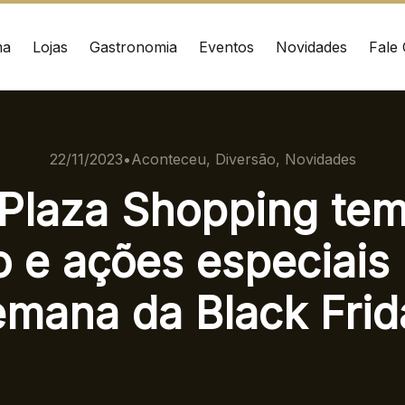
ma
Lojas
Gastronomia
Eventos
Novidades
Fale
ÇO
CONTATO
nrad Adenauer, 370
(41) 3216-1600
22/11/2023
•
Aconteceu, Diversão, Novidades
 – Curitiba/PR CEP:
Plaza Shopping tem
020
WhatsApp
o e ações especiais 
Ver local
Chamar Uber
emana da Black Frid