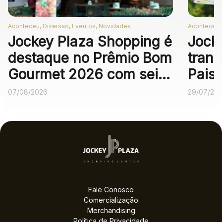
Aconteceu, Diversão, Eventos, Novidades
Aconteceu,
Jockey Plaza Shopping é
Jock
destaque no Prêmio Bom
trans
Gourmet 2026 com seis
Pais
operações
expe
07/08/2026
29/07/20
gastronômicas entre as
melhores no voto
popular
Fale Conosco
Comercialização
Merchandising
Política de Privacidade