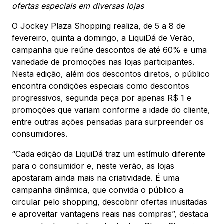
ofertas especiais em diversas lojas
Ver local
O Jockey Plaza Shopping realiza, de 5 a 8 de
fevereiro, quinta a domingo, a LiquiDá de Verão,
Chamar Uber
campanha que reúne descontos de até 60% e uma
variedade de promoções nas lojas participantes.
Nesta edição, além dos descontos diretos, o público
CONTATO
encontra condições especiais como descontos
(41) 3216-1600
progressivos, segunda peça por apenas R$ 1 e
promoções que variam conforme a idade do cliente,
WhatsApp
entre outras ações pensadas para surpreender os
consumidores.
“Cada edição da LiquiDá traz um estímulo diferente
para o consumidor e, neste verão, as lojas
Comodidades
Eventos
Cinema
apostaram ainda mais na criatividade. É uma
campanha dinâmica, que convida o público a
circular pelo shopping, descobrir ofertas inusitadas
e aproveitar vantagens reais nas compras”, destaca