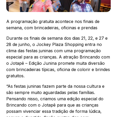
Ver local
Chamar Uber
A programação gratuita acontece nos finais de
semana, com brincadeiras, oficinas e prendas
Durante os finais de semana dos dias 21, 22, e 27 e
CONTATO
28 de junho, o Jockey Plaza Shopping entra no
4132161600
clima das festas juninas com uma programação
especial para as crianças. A atração Brincando com
WhatsApp
o Jotapê – Edição Junina promete muita diversão
com brincadeiras típicas, oficina de colorir e brindes
gratuitos.
“As festas juninas fazem parte da nossa cultura e
Comodidades
Eventos
Cinema
são sempre muito aguardadas pelas famílias.
Pensando nisso, criamos uma edição especial do
Brincando com o Jotapê para que as crianças
possam vivenciar essa tradição de forma lúdica,