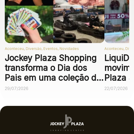
Aconteceu, Diversão, Eventos, Novidades
Aconteceu, Dive
Jockey Plaza Shopping
LiquiDá
transforma o Dia dos
movime
Pais em uma coleção de
Plaza 
experiências
descon
29/07/2026
22/07/2026