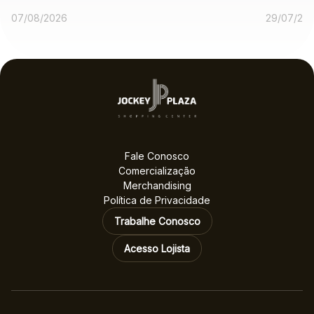
operações
expe
07/08/2026
29/07/20
gastronômicas entre as
melhores no voto
popular
Fale Conosco
Comercialização
Merchandising
Política de Privacidade
Trabalhe Conosco
Acesso Lojista