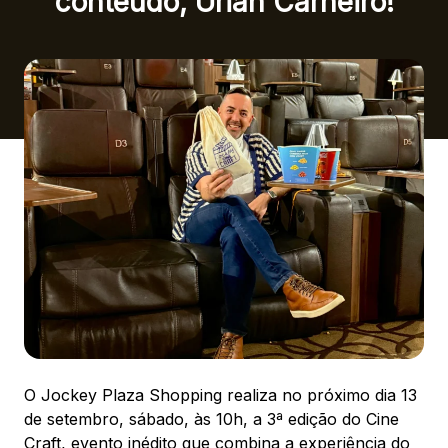
conteúdo, Urian Carneiro!
Ver local
Chamar Uber
CONTATO
(41) 3216-1600
WhatsApp
Comodidades
Eventos
Cinema
O Jockey Plaza Shopping realiza no próximo dia 13
de setembro, sábado, às 10h, a 3ª edição do Cine
Craft, evento inédito que combina a experiência do