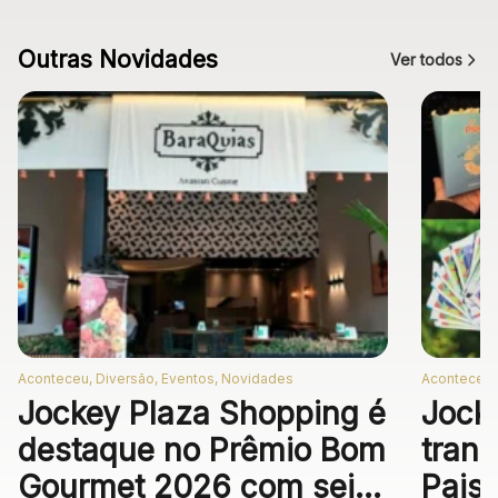
Outras Novidades
Ver todos
Aconteceu, Diversão, Eventos, Novidades
Aconteceu,
Jockey Plaza Shopping é
Jock
destaque no Prêmio Bom
trans
Gourmet 2026 com seis
Pais