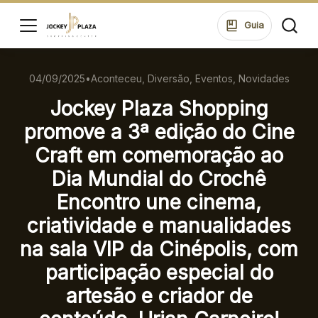
ssar
Guia
04/09/2025
•
Aconteceu, Diversão, Eventos, Novidades
HORÁRIOS
LOJAS
Jockey Plaza Shopping
SEG A SEXTA 10:00 ÀS 22:00
SÁB 10:00 ÀS 22:00
promove a 3ª edição do Cine
DOM 14:00 ÀS 20:00
di
Craft em comemoração ao
ontos
ALIMENTAÇÃO
Dia Mundial do Crochê
SEG A SEXTA 10:00 ÀS 22:00
ue suas
Encontro une cinema,
SÁB 10:00 ÀS 23:00
ões no
DOM 12:00 ÀS 22:00
criatividade e manualidades
ping.
na sala VIP da Cinépolis, com
participação especial do
ssar
ENDEREÇO
artesão e criador de
Rua Konrad Adenauer, 370 Tarumã – Curitiba/PR
CEP: 82821-020